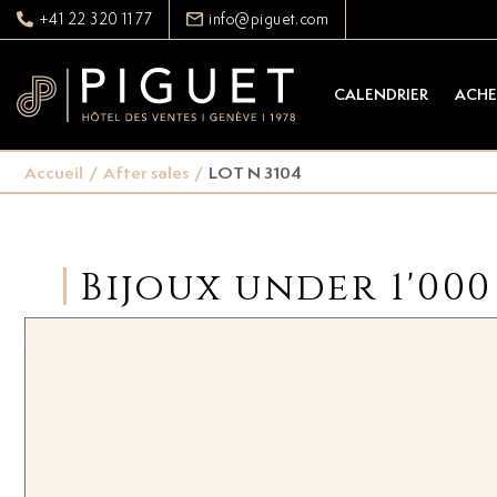
+41 22 320 11 77
info@piguet.com
CALENDRIER
ACHE
Accueil
/
After sales
/
LOT N 3104
Bijoux under 1'000