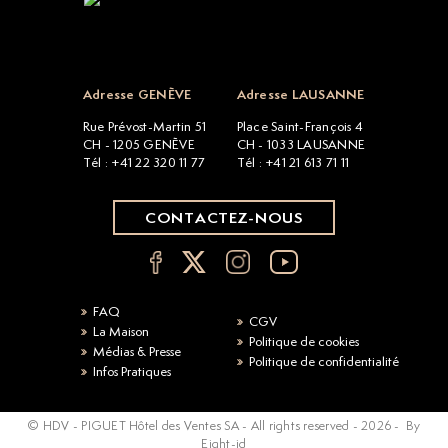
Open popup
Adresse GENÈVE
Adresse LAUSANNE
Rue Prévost-Martin 51
Place Saint-François 4
CH - 1205 GENÈVE
CH - 1033 LAUSANNE
Tél : +41 22 320 11 77
Tél : +41 21 613 71 11
CONTACTEZ-NOUS
FAQ
CGV
La Maison
Politique de cookies
Médias & Presse
Politique de confidentialité
Infos Pratiques
© HDV - PIGUET Hôtel des Ventes SA - All rights reserved -
2026
-
By
Eight-id