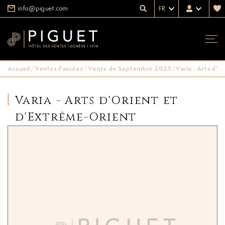
info@piguet.com
FR
Accueil
/
Ventes Passées
/
Vente de Septembre 2025
/
Varia - Arts d'
Varia - Arts d'Orient et
d'Extrême-Orient