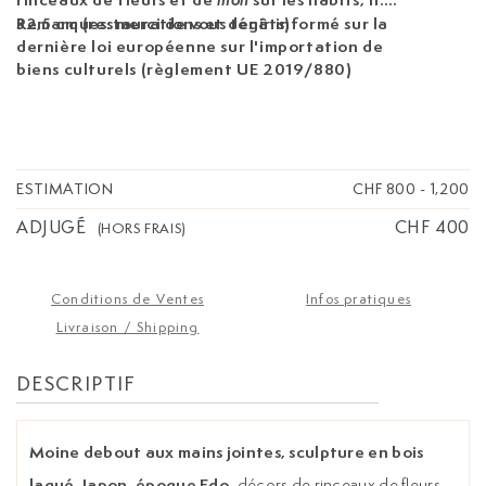
mon
32,5 cm (restaurations et dégâts)
Remarques: merci de vous tenir informé sur la
dernière loi européenne sur l'importation de
biens culturels (règlement UE 2019/880)
ESTIMATION
CHF 800
-
1,200
ADJUGÉ
CHF 400
(HORS FRAIS)
Conditions de Ventes
Infos pratiques
Livraison / Shipping
DESCRIPTIF
Moine debout aux mains jointes, sculpture en bois
laqué, Japon, époque Edo,
décors de rinceaux de fleurs