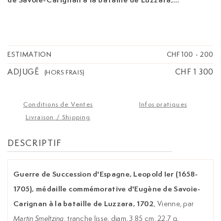
1702
, Vienne, par
, tranche lisse,
Martin Smeltzing
diam. 3,85 cm, 22,7 g.
ESTIMATION
CHF 100
-
200
ADJUGÉ
CHF 1 300
(HORS FRAIS)
Conditions de Ventes
Infos pratiques
Livraison / Shipping
DESCRIPTIF
Guerre de Succession d'Espagne, Leopold Ier (1658-
1705), médaille commémorative d'Eugène de Savoie-
Carignan à la bataille de Luzzara, 1702
, Vienne, par
Martin Smeltzing
, tranche lisse, diam. 3,85 cm, 22,7 g.