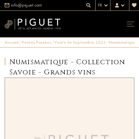
info@piguet.com
FR
Accueil
/
Ventes Passées
/
Vente de Septembre 2025
/
Numismatique - 
Numismatique - Collection
Savoie - Grands vins