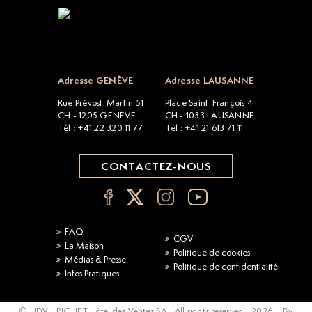
Open popup
Adresse GENÈVE
Adresse LAUSANNE
Rue Prévost-Martin 51
Place Saint-François 4
CH - 1205 GENÈVE
CH - 1033 LAUSANNE
Tél : +41 22 320 11 77
Tél : +41 21 613 71 11
CONTACTEZ-NOUS
FAQ
CGV
La Maison
Politique de cookies
Médias & Presse
Politique de confidentialité
Infos Pratiques
© HDV - PIGUET Hôtel des Ventes SA - All rights reserved -
2026
-
By