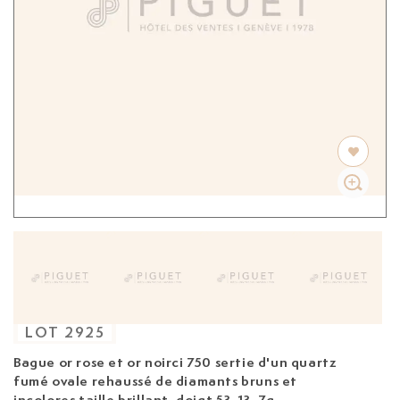
LOT
2925
Bague
or rose et or noirci 750 sertie d'un quartz
fumé ovale rehaussé de diamants bruns et
incolores taille brillant, doigt 53-13, 7g