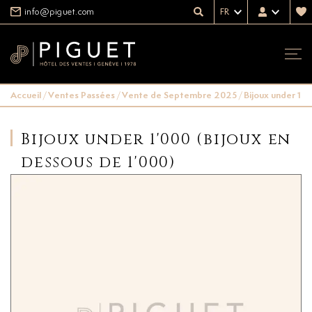
info@piguet.com
FR
Accueil
/
Ventes Passées
/
Vente de Septembre 2025
/
Bijoux under 1'0
Bijoux under 1'000 (bijoux en
dessous de 1'000)