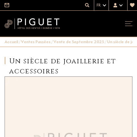
FR
Accueil
/
Ventes Passées
/
Vente de Septembre 2025
/
Un siècle de joai
Un siècle de joaillerie et
accessoires