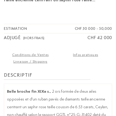
coussin de 6.53 carats, Ceylan, non chauffé
selon le rapport GGTL n°25-G-31402 daté du
30/06/2025, larg. 5.5 cm
ESTIMATION
CHF 30 000
-
50,000
ADJUGÉ
CHF 42 000
(HORS FRAIS)
Conditions de Ventes
Infos pratiques
Livraison / Shipping
DESCRIPTIF
Belle broche fin XIXe s.,
2 ors formée de deux ailes
opposées et d'un ruban pavés de diamants taille ancienne
centrant un saphir rose taille coussin de 6.53 carats, Ceylan,
non chauffé selon le rapport GGTL n°25-G-31402 daté du