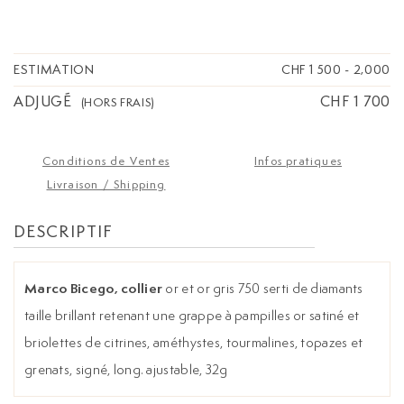
signé, long. ajustable, 32g
ESTIMATION
CHF 1 500
-
2,000
ADJUGÉ
CHF 1 700
(HORS FRAIS)
Conditions de Ventes
Infos pratiques
Livraison / Shipping
DESCRIPTIF
Marco Bicego, collier
or et or gris 750 serti de diamants
taille brillant retenant une grappe à pampilles or satiné et
briolettes de citrines, améthystes, tourmalines, topazes et
grenats, signé, long. ajustable, 32g