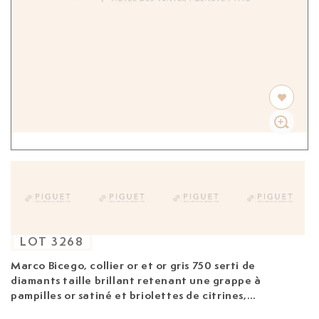
LOT
3268
Marco Bicego, collier
or et or gris 750 serti de
diamants taille brillant retenant une grappe à
pampilles or satiné et briolettes de citrines,
améthystes, tourmalines, topazes et grenats,