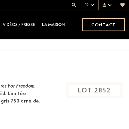
FR
CONTACT
VIDÉOS / PRESSE
LA MAISON
ures For Freedom,
LOT
2852
 Ed. Limitée
 gris 750 orné de
grafe sertie d'un
é, capuchon serti
et orné de nacre,