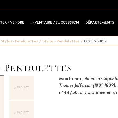
TER / VENDRE
INVENTAIRE / SUCCESSION
DÉPARTEMENTS
 Stylos - Pendulettes
/
Stylos - Pendulettes
/
LOT N 2852
- Pendulettes
Montblanc,
America's Signat
,
Thomas Jefferson (1801-1809)
n°44/50, stylo plume
en or
plaques de bois pétrifié, a
grenat mandarin taille carr
de diamants taille brillant 