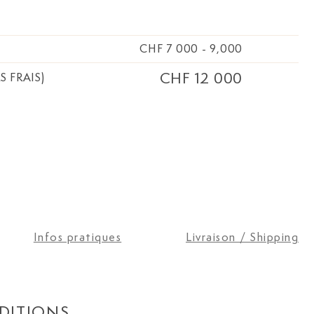
ong. 14 cm, boîte,
uminated, Wendell
CHF 7 000
-
9,000
CHF 12 000
S FRAIS)
Infos pratiques
Livraison / Shipping
DITIONS