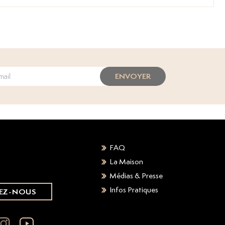
ENVOYER
FAQ
La Maison
Médias & Presse
Infos Pratiques
EZ-NOUS