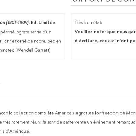
, Ed. Limitée
Très bon état.
on (1801-1809)
Veuillez noter que nous ga
étrifié, agrafe sertie d'un
d'écriture, ceux-ci n'ont pa
rillant et orné de nacre, bec en
luminated, Wendell Garrett)
encan la collection complète America's signature for freedom de Mont
ue très rarement réuni, faisant de cette vente un événement remarqua
nis d'Amérique.