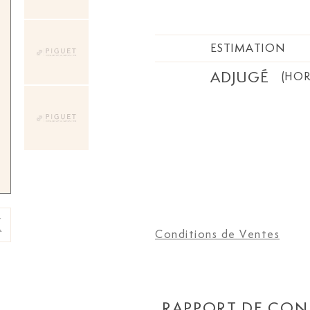
bec en or gris 750, signé, l
livre (Thomas Jefferson Ill
Garrett)
ESTIMATION
ADJUGÉ
(HOR
Conditions de Ventes
RAPPORT DE CON