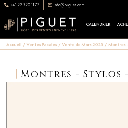
+41 22 320 11 77
info@piguet.com
CALENDRIER
ACHE
Accueil
/
Ventes Passées
/
Vente de Mars 2025
/
Montres -
Montres - Stylos 