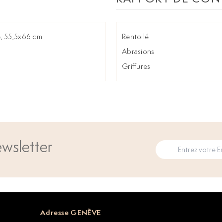
le, 55,5x66 cm
Rentoilé
Abrasions
Griffures
wsletter
Adresse GENÈVE