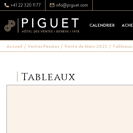
+41 22 320 11 77
info@piguet.com
CALENDRIER
ACHE
Accueil
/
Ventes Passées
/
Vente de Mars 2025
/
Tableaux
Tableaux