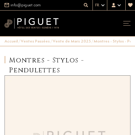
info@piguet.com
FR
Accueil
/
Ventes Passées
/
Vente de Mars 2025
/
Montres - Stylos - Pen
Montres - Stylos -
Pendulettes