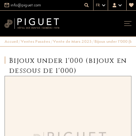
info@piguet.com
FR
Accueil
/
Ventes Passées
/
Vente de Mars 2025
/
Bijoux under 1'000 (bij
Bijoux under 1'000 (bijoux en
dessous de 1'000)