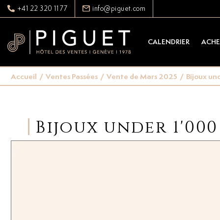
+41 22 320 11 77
info@piguet.com
CALENDRIER
ACHE
Accueil
/
Ventes Passées
/
Vente de Mars 2025
/
Bijoux un
Bijoux under 1'000