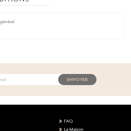
général.
ENVOYER
FAQ
La Maison