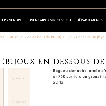
TER / VENDRE
INVENTAIRE / SUCCESSION
DÉPARTEMENTS
der 1'000 (bijoux en dessous de 1'000)
/
Bijoux under 1'000 (bijo
 (bijoux en dessous de 
Bague
acier noirci ornée d
or 750 sertie d'un grenat tai
52-12