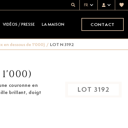
FR
CONTACT
VIDÉOS / PRESSE
LA MAISON
ux en dessous de 1'000)
/
LOT N 3192
1'000)
'une couronne en
LOT
3192
lle brillant, doigt