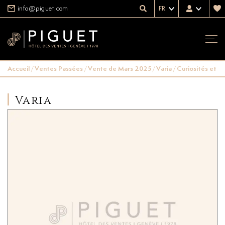
info@piguet.com
FR
Accueil
/
Ventes Passées
/
Vente de Mars 2025
/
Varia
/
Curiosités et ob
Varia