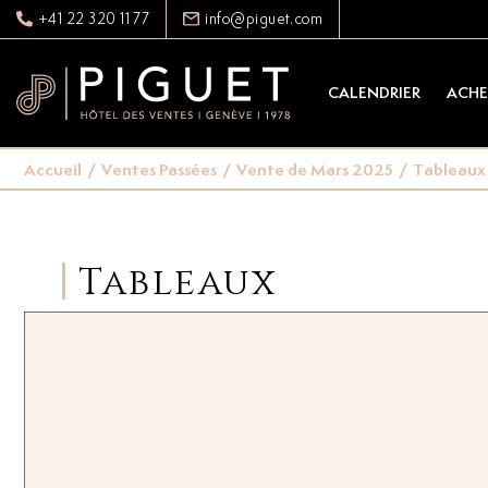
+41 22 320 11 77
info@piguet.com
CALENDRIER
ACHE
Accueil
/
Ventes Passées
/
Vente de Mars 2025
/
Tableaux
Tableaux