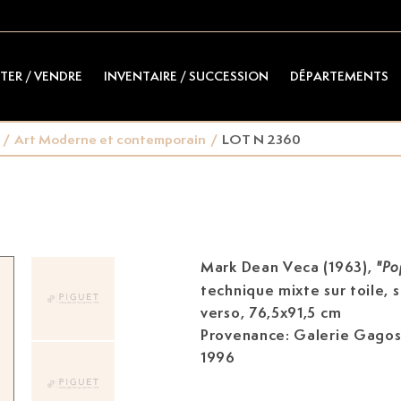
TER / VENDRE
INVENTAIRE / SUCCESSION
DÉPARTEMENTS
/
Art Moderne et contemporain
/
LOT N 2360
Mark Dean Veca (1963)
,
"Po
technique mixte sur toile, 
verso, 76,5x91,5 cm
Provenance: Galerie Gagos
1996