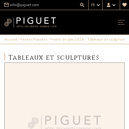
info@piguet.com
FR
Accueil
/
Ventes Passées
/
Vente de juin 2026
/
Tableaux et sculptures
Tableaux et sculptures