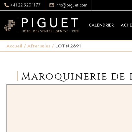
+41 22 320 11 77
info@piguet.com
CALENDRIER
ACHE
Accueil
/
After sales
/
LOT N 2691
Maroquinerie de l