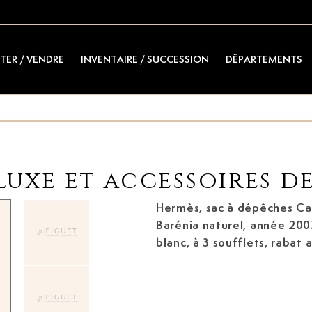
TER / VENDRE
INVENTAIRE / SUCCESSION
DÉPARTEMENTS
uxe et accessoires d
Hermès, sac à dépêches Ca
Barénia naturel, année 2003
blanc, à 3 soufflets, rabat
en métal couleur palladium,
33x41,5 cm (sans clefs)