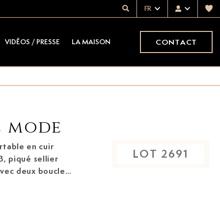
FR
CONTACT
VIDÉOS / PRESSE
LA MAISON
e mode
rtable
en cuir
LOT
2691
, piqué sellier
 avec deux boucles
 housse, boîte,