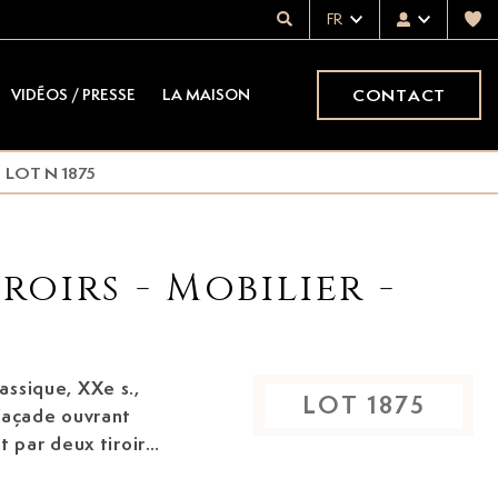
FR
CONTACT
VIDÉOS / PRESSE
LA MAISON
LOT N 1875
roirs - Mobilier -
ssique, XXe s.,
LOT
1875
façade ouvrant
et par deux tiroirs
8 cm, 71x61x44 cm