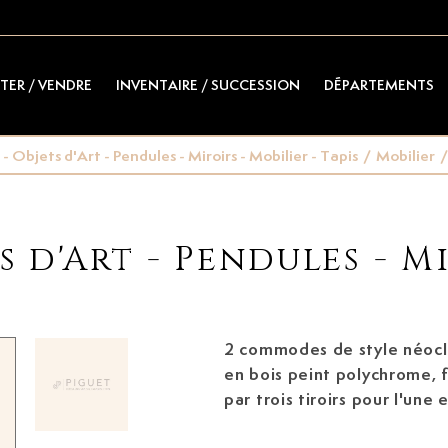
TER / VENDRE
INVENTAIRE / SUCCESSION
DÉPARTEMENTS
- Objets d'Art - Pendules - Miroirs - Mobilier - Tapis
/
Mobilier
/
s d'Art - Pendules - Mi
2 commodes de style néocla
en bois peint polychrome, 
par trois tiroirs pour l'une 
pour la seconde, 97x126x4