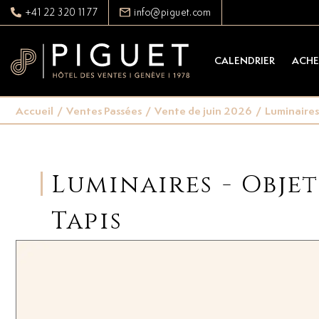
+41 22 320 11 77
info@piguet.com
CALENDRIER
ACHE
Accueil
/
Ventes Passées
/
Vente de juin 2026
/
Luminaires 
Luminaires - Objet
Tapis