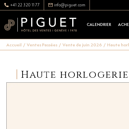
+41 22 320 11 77
info@piguet.com
CALENDRIER
ACHE
Accueil
/
Ventes Passées
/
Vente de juin 2026
/
Haute horl
Haute horlogerie 