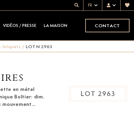
FR
CONTACT
VIDÉOS / PRESSE
LA MAISON
 - briquets
/
LOT N 2963
ires
lette en métal
LOT
2963
que Boîtier: dim.
ée: mouvement
ccessoire: clé de