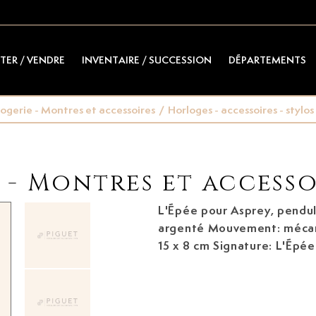
TER / VENDRE
INVENTAIRE / SUCCESSION
DÉPARTEMENTS
ogerie - Montres et accessoires
/
Horloges - accessoires - stylos
- Montres et accesso
L'Épée pour Asprey, pendu
argenté
Mouvement: mécani
15 x 8 cm Signature: L'Ép
Signature Asprey: cadran A
remontage