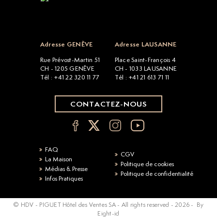
Open popup
Adresse GENÈVE
Adresse LAUSANNE
Rue Prévost-Martin 51
Place Saint-François 4
CH - 1205 GENÈVE
CH - 1033 LAUSANNE
Tél : +41 22 320 11 77
Tél : +41 21 613 71 11
CONTACTEZ-NOUS
FAQ
CGV
La Maison
Politique de cookies
Médias & Presse
Politique de confidentialité
Infos Pratiques
© HDV - PIGUET Hôtel des Ventes SA - All rights reserved -
2026
-
By
Eight-id