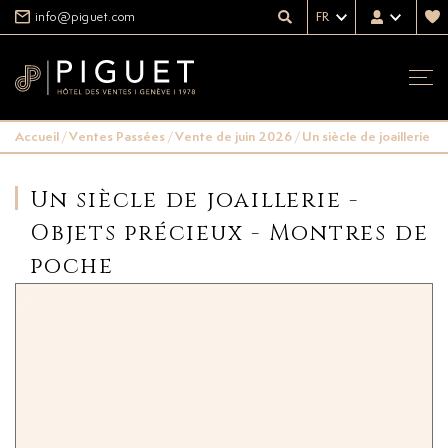
info@piguet.com
FR
Accueil
/
Ventes Passées
/
Vente de juin 2026
/
Un siècle de joaillerie 
Un siècle de joaillerie -
Objets précieux - Montres de
poche