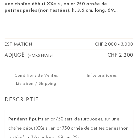
une chaîne début XXe s., en or 750 ornée de
petites perles (non testées), h. 3.6 cm, long. 69
cm, 25g
ESTIMATION
CHF 2 000
-
3,000
ADJUGÉ
CHF 2 200
(HORS FRAIS)
Conditions de Ventes
Infos pratiques
Livraison / Shipping
DESCRIPTIF
Pendentif puits
en or 750 serti de turquoises, sur une
chaîne début XXe s., en or 750 ornée de petites perles (non
testées), h. 3.6 cm, long. 69 cm, 25g