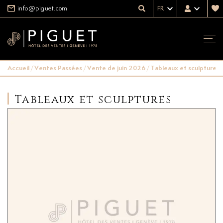
info@piguet.com
FR
Accueil
/
Ventes Passées
/
Vente de juin 2026
/
Tableaux et sculptures
Tableaux et sculptures