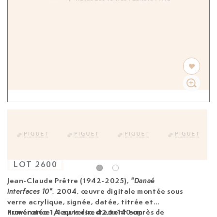
LOT
2600
Jean-Claude Prêtre (1942-2025)
,
"Danaé
, 2004, œuvre digitale montée sous
interfaces 10"
verre acrylique, signée, datée, titrée et
numérotée 1/1 au verso, 42,5x140 cm
Provenance: Acquis directement auprès de