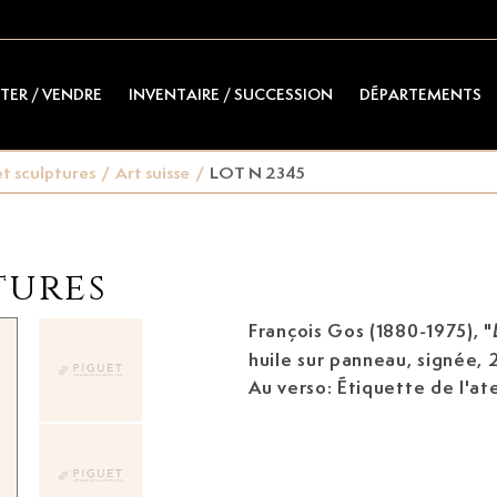
TER / VENDRE
INVENTAIRE / SUCCESSION
DÉPARTEMENTS
t sculptures
/
Art suisse
/
LOT N 2345
tures
François Gos
(1880-1975)
, "
huile sur panneau, signée, 
Au verso: Étiquette de l'ate