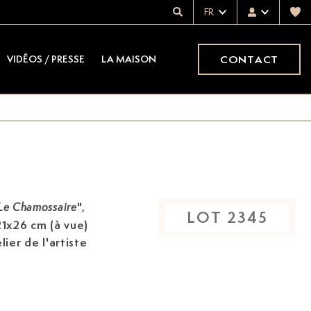
FR
CONTACT
VIDÉOS / PRESSE
LA MAISON
",
Le Chamossaire
LOT
2345
21x26 cm (à vue)
lier de l'artiste