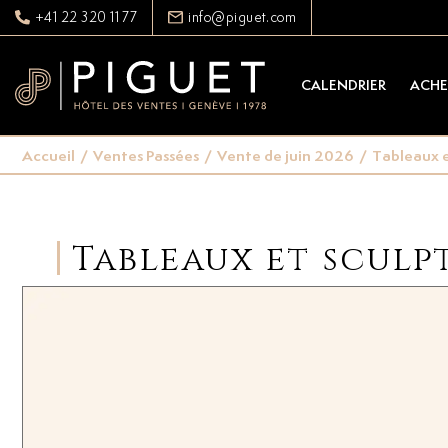
+41 22 320 11 77
info@piguet.com
CALENDRIER
ACHE
Accueil
/
Ventes Passées
/
Vente de juin 2026
/
Tableaux e
Tableaux et sculp