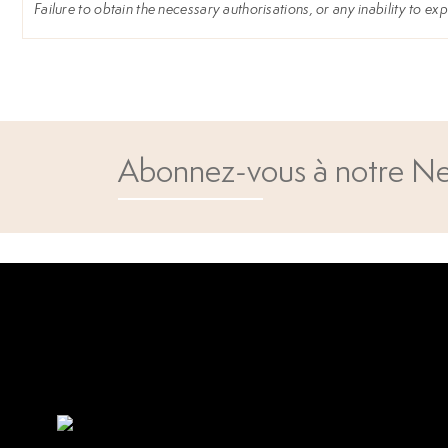
Failure to obtain the necessary authorisations, or any inability to expo
Abonnez-vous à notre Ne
Open popup