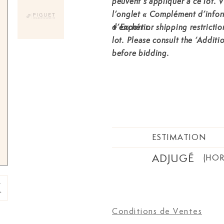
peuvent s’appliquer à ce lot. V
l’onglet « Complément d’infor
+
d’enchérir.
Export or shipping restricti
lot. Please consult the ‘Additi
before bidding.
ESTIMATION
ADJUGÉ
(HOR
Conditions de Ventes