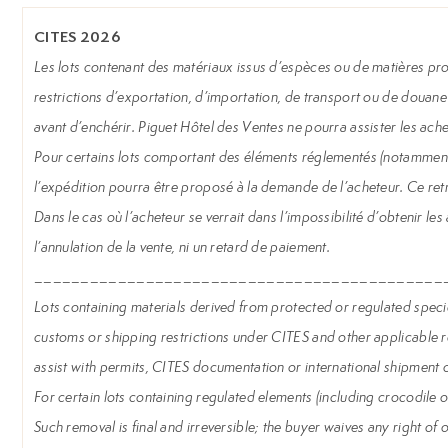
CITES 2026
Les lots contenant des matériaux issus d’espèces ou de matières prot
restrictions d’exportation, d’importation, de transport ou de douane 
avant d’enchérir. Piguet Hôtel des Ventes ne pourra assister les ache
Pour certains lots comportant des éléments réglementés (notamment b
l’expédition pourra être proposé à la demande de l’acheteur. Ce retrait
Dans le cas où l’acheteur se verrait dans l’impossibilité d’obtenir les
l’annulation de la vente, ni un retard de paiement.
____________________________________________
Lots containing materials derived from protected or regulated species 
customs or shipping restrictions under CITES and other applicable reg
assist with permits, CITES documentation or international shipment o
For certain lots containing regulated elements (including crocodile o
Such removal is final and irreversible; the buyer waives any right of