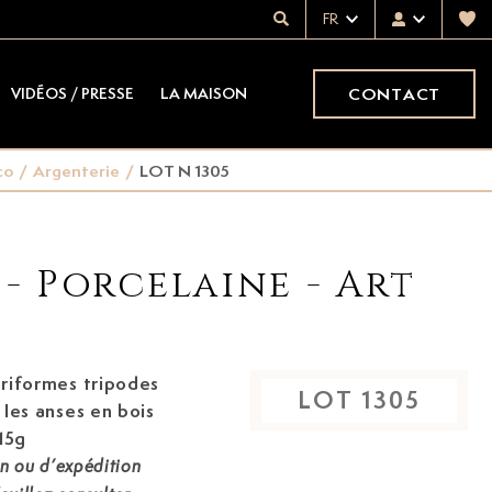
FR
CONTACT
VIDÉOS / PRESSE
LA MAISON
co
/
Argenterie
/
LOT N 1305
 - Porcelaine - Art
riformes tripodes
LOT
1305
s anses en bois
715g
on ou d’expédition