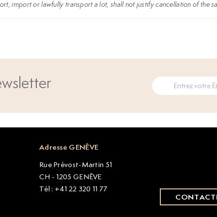
rt, import or lawfully transport a lot, shall not justify cancellation of the 
wsletter
Adresse GENÈVE
Rue Prévost-Martin 51
CH - 1205 GENÈVE
Tél : +41 22 320 11 77
CONTACT