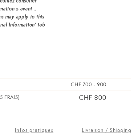
euillez consulter
mation » avant
ons may apply to this
onal Information’ tab
CHF 700
-
900
CHF 800
S FRAIS)
Infos pratiques
Livraison / Shipping