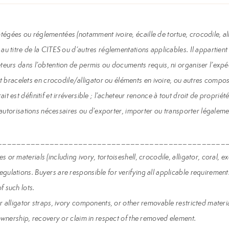
égées ou réglementées (notamment ivoire, écaille de tortue, crocodile, all
au titre de la CITES ou d’autres réglementations applicables. Il appartient
teurs dans l’obtention de permis ou documents requis, ni organiser l’expédi
racelets en crocodile/alligator ou éléments en ivoire, ou autres composant
 est définitif et irréversible ; l’acheteur renonce à tout droit de propriété
 autorisations nécessaires ou d’exporter, importer ou transporter légalement 
________________________________________________
or materials (including ivory, tortoiseshell, crocodile, alligator, coral, 
ulations. Buyers are responsible for verifying all applicable requirements
f such lots.
r alligator straps, ivory components, or other removable restricted materia
 ownership, recovery or claim in respect of the removed element.