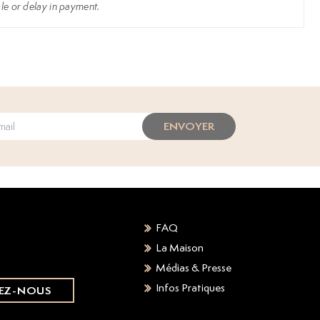
sale or delay in payment.
ENVOYER
FAQ
La Maison
Médias & Presse
Infos Pratiques
EZ-NOUS