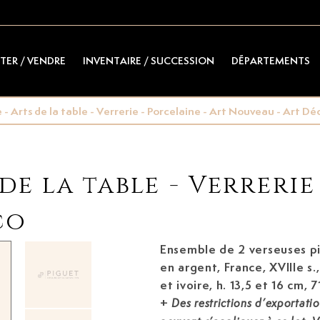
TER / VENDRE
INVENTAIRE / SUCCESSION
DÉPARTEMENTS
- Arts de la table - Verrerie - Porcelaine - Art Nouveau - Art Dé
de la table - Verrerie
co
Ensemble de 2 verseuses pi
en argent, France, XVIIIe s.,
le
et ivoire, h. 13,5 et 16 cm, 
+
Des restrictions d’exportati