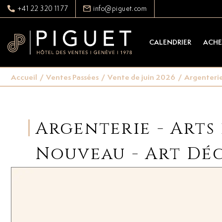
+41 22 320 11 77
info@piguet.com
CALENDRIER
ACHE
Accueil
/
Ventes Passées
/
Vente de juin 2026
/
Argenterie 
Argenterie - Arts 
Nouveau - Art Dé