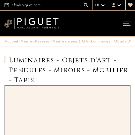
info@piguet.com
FR
Accueil
/
Ventes Passées
/
Vente de juin 2026
/
Luminaires - Objets d'Art
Luminaires - Objets d'Art -
Pendules - Miroirs - Mobilier
- Tapis