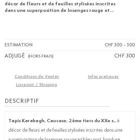
décor de fleurs et de feuilles stylisées inscrites
dans une superposition de losanges rouge et
bleu nuit, bordure bleue, 152x270 cm
ESTIMATION
CHF 300
-
500
ADJUGÉ
CHF 300
(HORS FRAIS)
Conditions de Ventes
Infos pratiques
Livraison / Shipping
DESCRIPTIF
Tapis Karabagh, Caucase, 2ème tiers du XXe s.,
à
décor de fleurs et de feuilles stylisées inscrites dans une
superposition de losanges rouge et bleu nuit, bordure