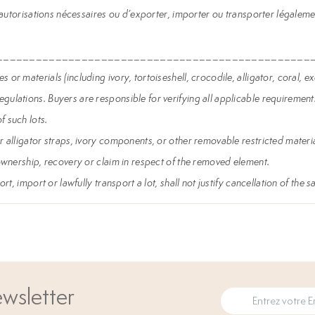
 autorisations nécessaires ou d’exporter, importer ou transporter légalement 
________________________________________________
or materials (including ivory, tortoiseshell, crocodile, alligator, coral, 
ulations. Buyers are responsible for verifying all applicable requirements
f such lots.
r alligator straps, ivory components, or other removable restricted materia
 ownership, recovery or claim in respect of the removed element.
rt, import or lawfully transport a lot, shall not justify cancellation of the 
wsletter