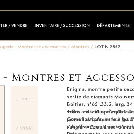
TER / VENDRE
INVENTAIRE / SUCCESSION
DÉPARTEMENTS
ogerie - Montres et accessoires
/
Montres
/
LOT N 2852
- Montres et accesso
Enigma, montre petite sec
sertie de diamants
Mouveme
Boîtier: n°651.33.2, larg. 
verre laissant apparaître 
+
Des restrictions d’exportati
Complications: date à guic
peuvent s’appliquer à ce lot. V
subsidiaire pour les second
l’onglet « Complément d’infor