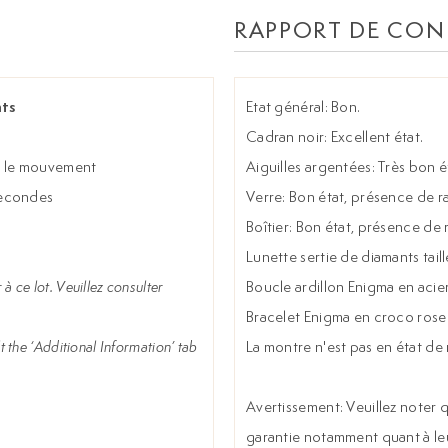
RAPPORT DE CON
nts
Etat général: Bon.
Cadran noir: Excellent état.
tre le mouvement
Aiguilles argentées: Très bon ét
secondes
Verre: Bon état, présence de ra
Boîtier: Bon état, présence de
Lunette sertie de diamants taille
à ce lot. Veuillez consulter
Boucle ardillon Enigma en acier
Bracelet Enigma en croco rose:
t the ‘Additional Information’ tab
La montre n'est pas en état d
Avertissement: Veuillez noter q
garantie notamment quant à le