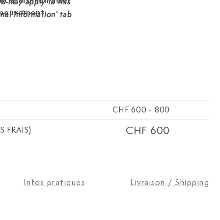
cle ardillon acier
ons may apply to this
 mouvement,
onal Information’ tab
CHF 600
-
800
CHF 600
S FRAIS)
Infos pratiques
Livraison / Shipping