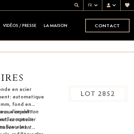
FR
CONTACT
VIDÉOS / PRESSE
LA MAISON
ires
onde en acier
LOT
2852
nt: automatique
34 mm, fond en
le mouvement
on ou d’expédition
het, compteur
euillez consulter
es Bracelet
mation » avant