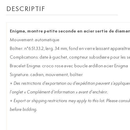
DESCRIPTIF
Enigma, montre petite seconde en acier sertie de diama
Mouvement: automatique
Boîtier: n°651.33.2, larg. 34 mm, fond en verre laissant apparaî
Complications: date à guichet, compteur subsidiaire pour les 
Bracelet Enigma: croco rose avec boucle ardillon acier Enigma
Signature: cadran, mouvement, boîtier
+
Des restrictions d’exportation ou d’expédition peuvent s’appliquer 
l’onglet « Complément d’information » avant d’enchérir.
+
Export or shipping restrictions may apply to this lot. Please consul
before bidding.