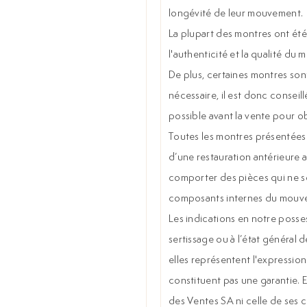
longévité de leur mouvement.
La plupart des montres ont été 
l'authenticité et la qualité du 
De plus, certaines montres sont
nécessaire, il est donc conseill
possible avant la vente pour o
Toutes les montres présentées s
d’une restauration antérieure a
comporter des pièces qui ne son
composants internes du mouve
Les indications en notre posses
sertissage ou à l’état général d
elles représentent l'expression
constituent pas une garantie. 
des Ventes SA ni celle de ses 