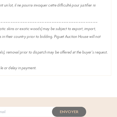
un lot, il ne pourra invoquer cette difficulté pour justifier ni
_________________________________________
exotic skins or exotic woods) may be subject to export, import,
 in their country prior to bidding. Piguet Auction House will not
ls), removal prior to dispatch may be offered at the buyer’s request.
sale or delay in payment.
ENVOYER