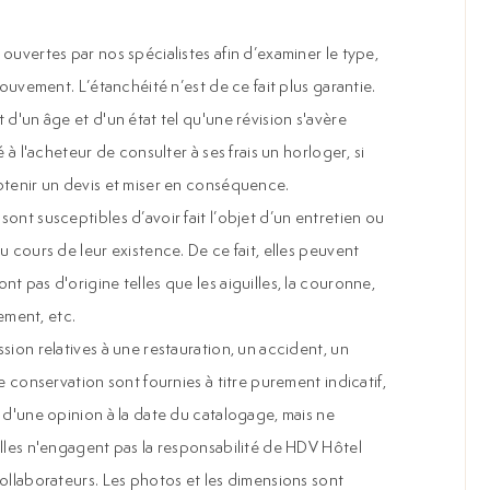
ouvertes par nos spécialistes afin d’examiner le type,
mouvement. L’étanchéité n’est de ce fait plus garantie.
 d'un âge et d'un état tel qu'une révision s'avère
é à l'acheteur de consulter à ses frais un horloger, si
btenir un devis et miser en conséquence.
ont susceptibles d’avoir fait l’objet d’un entretien ou
u cours de leur existence. De ce fait, elles peuvent
t pas d'origine telles que les aiguilles, la couronne,
ment, etc.
sion relatives à une restauration, un accident, un
e conservation sont fournies à titre purement indicatif,
 d'une opinion à la date du catalogage, mais ne
Elles n'engagent pas la responsabilité de HDV Hôtel
collaborateurs. Les photos et les dimensions sont