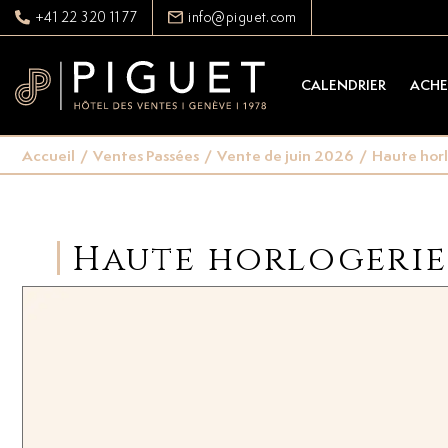
+41 22 320 11 77
info@piguet.com
CALENDRIER
ACHE
Accueil
/
Ventes Passées
/
Vente de juin 2026
/
Haute horl
Haute horlogerie 