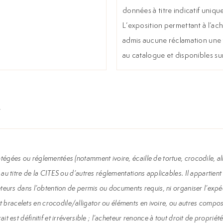
données à titre indicatif uniqu
L’exposition permettant à l’ache
admis aucune réclamation une f
au catalogue et disponibles su
égées ou réglementées (notamment ivoire, écaille de tortue, crocodile, all
au titre de la CITES ou d’autres réglementations applicables. Il appartient
teurs dans l’obtention de permis ou documents requis, ni organiser l’expédi
racelets en crocodile/alligator ou éléments en ivoire, ou autres composant
 est définitif et irréversible ; l’acheteur renonce à tout droit de propriété