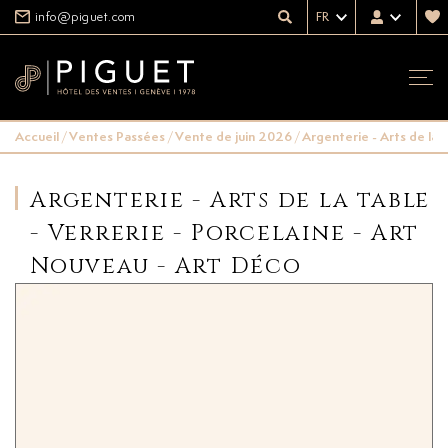
info@piguet.com
FR
Accueil
/
Ventes Passées
/
Vente de juin 2026
/
Argenterie - Arts de la 
Argenterie - Arts de la table
- Verrerie - Porcelaine - Art
Nouveau - Art Déco