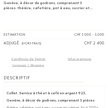
Genève, à décor de godrons, comprenant 5
pièces
: théière, cafetière, pot à eau, sucrier et
crémier, brut 2150g
ESTIMATION
CHF 3 000
-
5,000
ADJUGÉ
CHF 2 400
(HORS FRAIS)
Conditions de Ventes
Infos pratiques
Livraison / Shipping
DESCRIPTIF
Collet. Service à thé et à café en argent 925,
Genève, à décor de godrons, comprenant 5 pièces
:
théière, cafetière, pot à eau, sucrier et crémier, brut 2150g