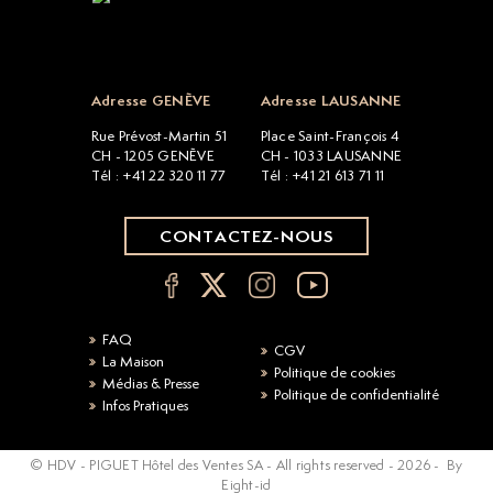
Open popup
Adresse GENÈVE
Adresse LAUSANNE
Rue Prévost-Martin 51
Place Saint-François 4
CH - 1205 GENÈVE
CH - 1033 LAUSANNE
Tél : +41 22 320 11 77
Tél : +41 21 613 71 11
CONTACTEZ-NOUS
FAQ
CGV
La Maison
Politique de cookies
Médias & Presse
Politique de confidentialité
Infos Pratiques
© HDV - PIGUET Hôtel des Ventes SA - All rights reserved -
2026
-
By
Eight-id