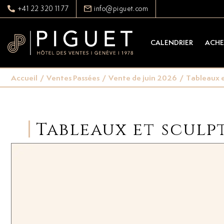
+41 22 320 11 77
info@piguet.com
CALENDRIER
ACHE
Accueil
/
Ventes Passées
/
Vente de juin 2026
/
Tableaux e
Tableaux et sculp