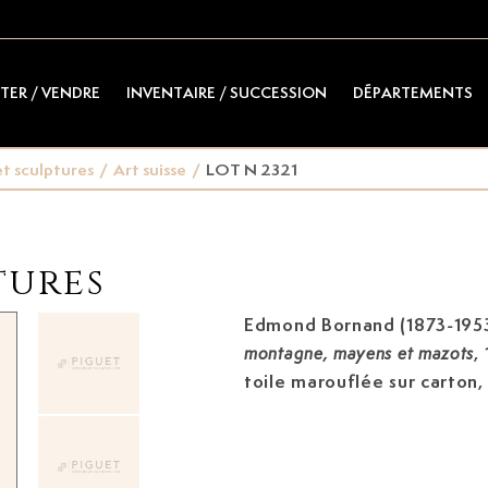
TER / VENDRE
INVENTAIRE / SUCCESSION
DÉPARTEMENTS
t sculptures
/
Art suisse
/
LOT N 2321
tures
Edmond Bornand (1873-195
,
montagne, mayens et mazots
toile marouflée sur carton