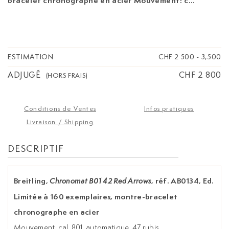
bracelet chronographe en acier
Mouvement: cal.
801, automatique, 47 rubis Boîtier: n°3330436,
diam. 44 mm, lunette tournante
unidirectionnelle, fond en verre laissant
apparaître le mouvement Complications:
chronographe à 2 compteurs avec secondes au
ESTIMATION
CHF 2 500
-
3,500
centre, graduation pour le tachymètre, date à
ADJUGÉ
CHF 2 800
guichet, compteur subsidiaire pour les secondes
(HORS FRAIS)
Signature: cadran, mouvement, boîtier, bracelet
Accessoires. carte de garantie, écrin de voyage
Conditions de Ventes
Infos pratiques
Livraison / Shipping
DESCRIPTIF
Breitling,
, réf. AB0134, Ed.
Chronomat B01 42 Red Arrows
Limitée à 160 exemplaires, montre-bracelet
chronographe en acier
Mouvement: cal. 801, automatique, 47 rubis