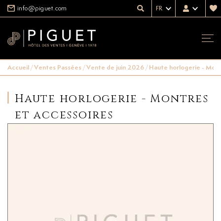
info@piguet.com
FR
Accueil
/
Ventes Passées
/
Vente de juin 2026
/
Haute horlogerie - Mont
Haute horlogerie - Montres
et accessoires