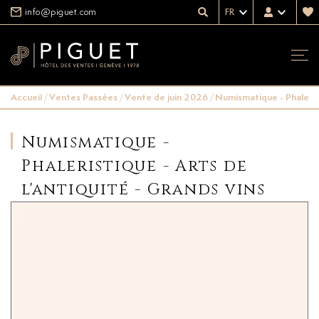
info@piguet.com
FR
Accueil
/
Ventes Passées
/
Vente de juin 2026
/
Numismatique - Phalerist
Numismatique -
Phaleristique - Arts de
l'antiquité - Grands vins