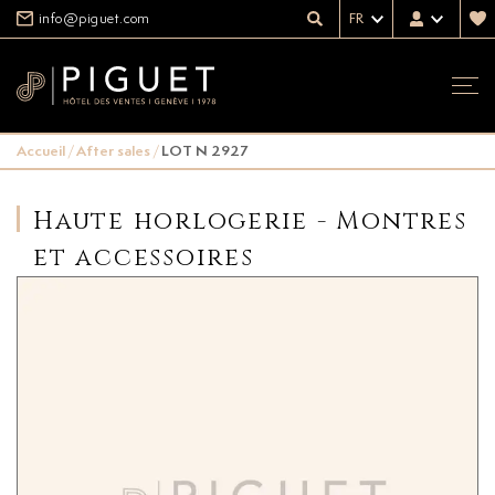
info@piguet.com
FR
Accueil
/
After sales
/
LOT N 2927
Haute horlogerie - Montres
et accessoires