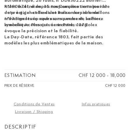
automatique, 26 rubis, n°DD836222 Boîtier:
n°3906741, diam. 36 mm Complications: jour et
Rolex incarne depuis toujours une certaine idée
date à guichet Bracelet Rolex: derniers maillons
du prestige : celle d’une maison capable de
n°53 Signature: cadran, mouvement, boîtier,
traverser les époques sans perdre de sa force
bracelet Accessoire: écrin Poids: 127g
symbolique. Plus qu’une montre, une Rolex
évoque la précision et la fiabilité.
La Day-Date, référence 1803, fait partie des
modèles les plus emblématiques de la maison.
ESTIMATION
CHF 12 000
-
18,000
PRIX DE RÉSERVE
CHF 12 000
Conditions de Ventes
Infos pratiques
Livraison / Shipping
DESCRIPTIF