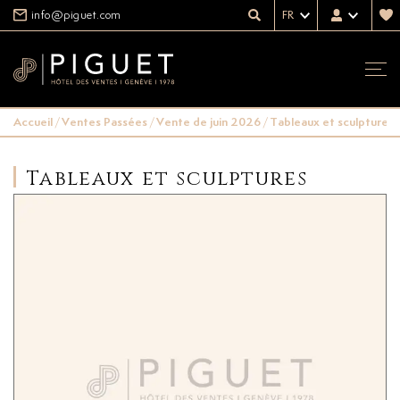
info@piguet.com
FR
Accueil
/
Ventes Passées
/
Vente de juin 2026
/
Tableaux et sculptures
Tableaux et sculptures