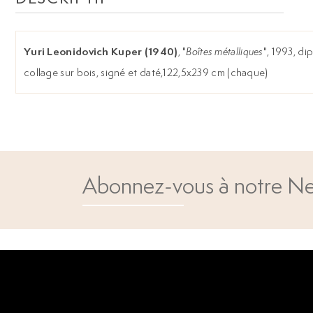
Yuri Leonidovich Kuper (1940)
, "
Boîtes métalliques
", 1993, d
collage sur bois, signé et daté,122,5x239 cm (chaque)
Abonnez-vous à notre Ne