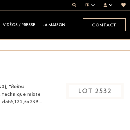
FR
CONTACT
VIDÉOS / PRESSE
LA MAISON
40)
, "
Boîtes
LOT
2532
e, technique mixte
et daté,122,5x239