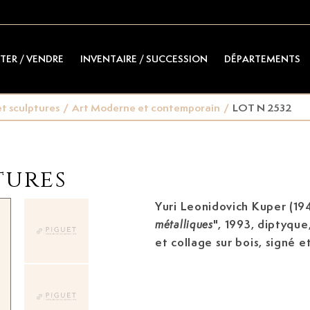
TER / VENDRE
INVENTAIRE / SUCCESSION
DÉPARTEMENTS
t sculptures
/
Art Moderne et contemporain
/
LOT N 2532
tures
Yuri Leonidovich Kuper (19
", 1993, diptyqu
métalliques
et collage sur bois, signé 
cm (chaque)