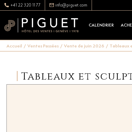
+41 22 320 11 77
info@piguet.com
CALENDRIER
ACHE
Accueil
/
Ventes Passées
/
Vente de juin 2026
/
Tableaux e
Tableaux et sculp