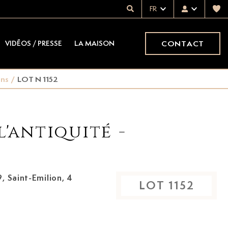
FR
CONTACT
VIDÉOS / PRESSE
LA MAISON
ins
/
LOT N 1152
l'antiquité -
9,
Saint-Emilion, 4
LOT
1152