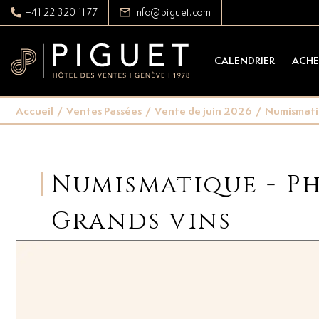
+41 22 320 11 77
info@piguet.com
CALENDRIER
ACHE
Accueil
/
Ventes Passées
/
Vente de juin 2026
/
Numismatiqu
Numismatique - Pha
Grands vins