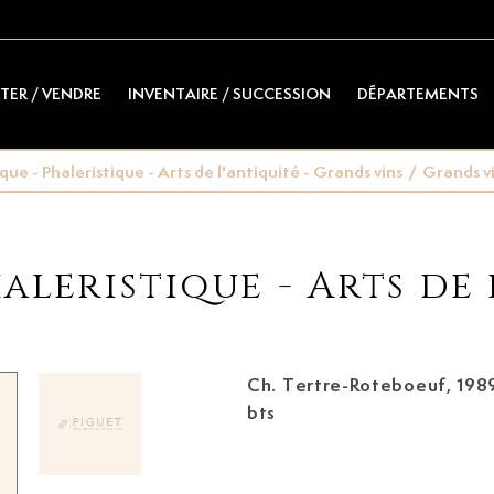
TER / VENDRE
INVENTAIRE / SUCCESSION
DÉPARTEMENTS
e - Phaleristique - Arts de l'antiquité - Grands vins
/
Grands v
leristique - Arts de 
Ch. Tertre-Roteboeuf, 198
bts