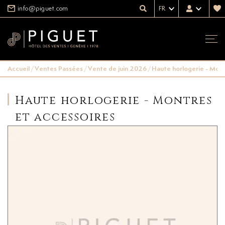
info@piguet.com
FR
Accueil
/
Ventes Passées
/
Vente de juin 2026
/
Haute horlogerie - Mont
Haute horlogerie - Montres
et accessoires