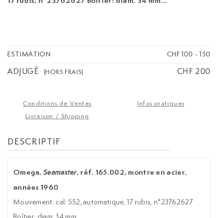
17 rubis, n°23762627 Boîtier: diam. 34 mm
Bracelet: cuir noir Signature: cadran,
mouvement, boîtier
ESTIMATION
CHF 100
-
150
ADJUGÉ
CHF 200
(HORS FRAIS)
Conditions de Ventes
Infos pratiques
Livraison / Shipping
DESCRIPTIF
Omega,
, réf. 165.002, montre en acier,
Seamaster
années 1960
Mouvement: cal. 552, automatique, 17 rubis, n°23762627
Boîtier: diam. 34 mm