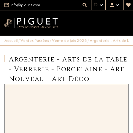
info@piguet.com
FR
Accueil
/
Ventes Passées
/
Vente de juin 2026
/
Argenterie - Arts de la 
Argenterie - Arts de la table
- Verrerie - Porcelaine - Art
Nouveau - Art Déco