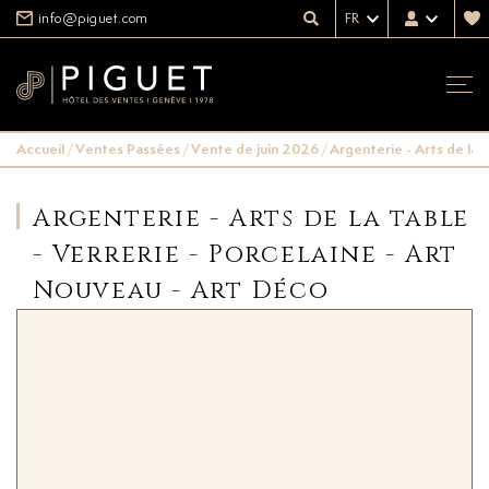
info@piguet.com
FR
Accueil
/
Ventes Passées
/
Vente de juin 2026
/
Argenterie - Arts de la 
Argenterie - Arts de la table
- Verrerie - Porcelaine - Art
Nouveau - Art Déco