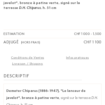
javelot", bronze à patine verte
, signé sur la
terrasse
, h. 51 cm
D.H. Chiparus
ESTIMATION
CHF 1 000
-
1,500
ADJUGÉ
CHF 1 100
(HORS FRAIS)
Conditions de Ventes
Infos pratiques
Livraison / Shipping
DESCRIPTIF
Demeter Chiparus (1886-1947), "Le lanceur de
javelot", bronze à patine verte
, signé sur la terrasse
D.H.
Chiparus
, h. 51 cm