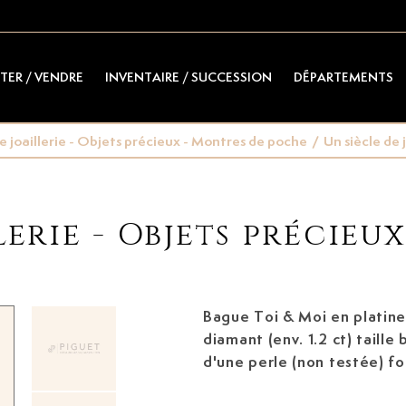
TER / VENDRE
INVENTAIRE / SUCCESSION
DÉPARTEMENTS
de joaillerie - Objets précieux - Montres de poche
/
Un siècle de j
lerie - Objets précieu
Bague
Toi & Moi en platine
diamant (env. 1.2 ct) taille 
d'une perle (non testée) f
57.5-17.5