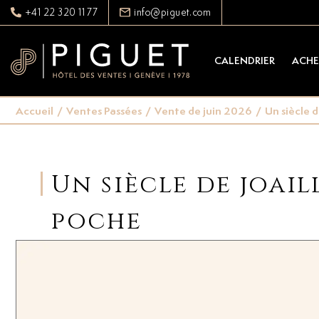
+41 22 320 11 77
info@piguet.com
CALENDRIER
ACHE
Accueil
/
Ventes Passées
/
Vente de juin 2026
/
Un siècle 
Un siècle de joail
poche