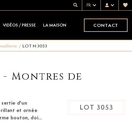
FR
CONTACT
VIDÉOS / PRESSE
LA MAISON
oaillerie
/
LOT N 3053
x - Montres de
 sertie d'un
LOT
3053
brillant et ornée
orme bouton, doigt