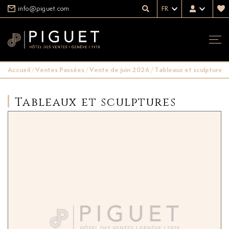
info@piguet.com
FR
Accueil
/
Ventes Passées
/
Vente de juin 2026
/
Tableaux et sculptures
Tableaux et sculptures