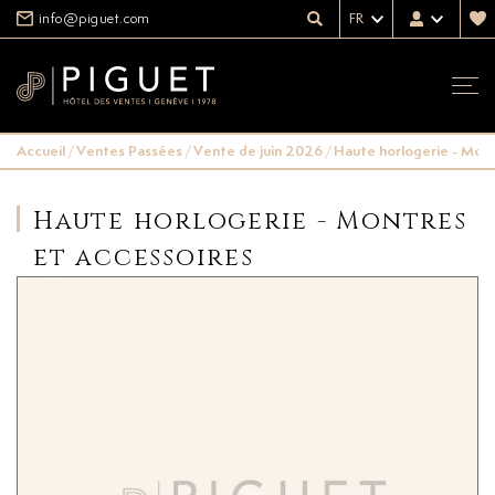
info@piguet.com
FR
Accueil
/
Ventes Passées
/
Vente de juin 2026
/
Haute horlogerie - Mont
Haute horlogerie - Montres
et accessoires