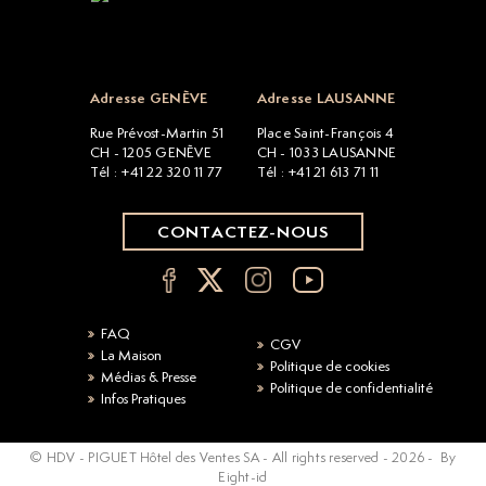
Open popup
Adresse GENÈVE
Adresse LAUSANNE
Rue Prévost-Martin 51
Place Saint-François 4
CH - 1205 GENÈVE
CH - 1033 LAUSANNE
Tél : +41 22 320 11 77
Tél : +41 21 613 71 11
CONTACTEZ-NOUS
FAQ
CGV
La Maison
Politique de cookies
Médias & Presse
Politique de confidentialité
Infos Pratiques
© HDV - PIGUET Hôtel des Ventes SA - All rights reserved -
2026
-
By
Eight-id