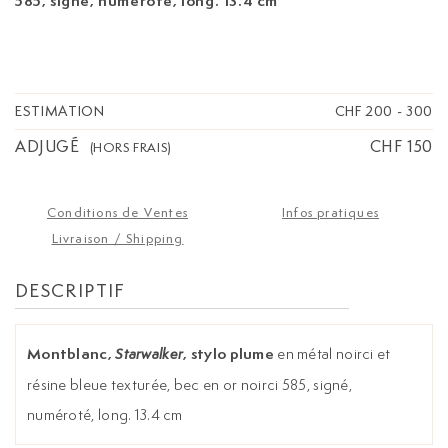
585, signé, numéroté, long. 13.4 cm
ESTIMATION
CHF 200
-
300
ADJUGÉ
CHF 150
(HORS FRAIS)
Conditions de Ventes
Infos pratiques
Livraison / Shipping
DESCRIPTIF
Montblanc,
, stylo plume
en métal noirci et
Starwalker
résine bleue texturée, bec en or noirci 585, signé,
numéroté, long. 13.4 cm