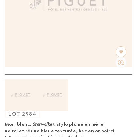
LOT
2984
Montblanc,
, stylo plume
en métal
Starwalker
noirci et résine bleue texturée, bec en or noirci