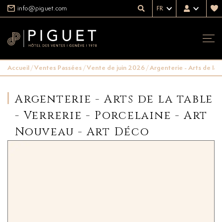
info@piguet.com
FR
Accueil
/
Ventes Passées
/
Vente de juin 2026
/
Argenterie - Arts de la 
Argenterie - Arts de la table
- Verrerie - Porcelaine - Art
Nouveau - Art Déco