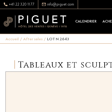
+41 22 320 11 77
info@piguet.com
CALENDRIER
ACHE
Accueil
/
After sales
/
LOT N 2643
Tableaux et sculp