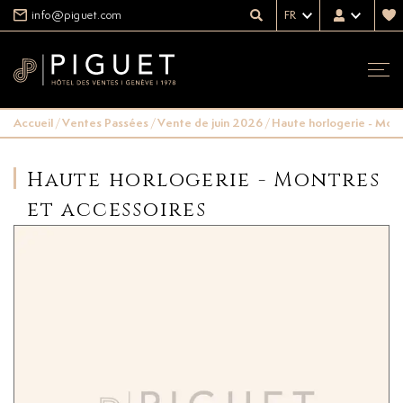
info@piguet.com
FR
Accueil
/
Ventes Passées
/
Vente de juin 2026
/
Haute horlogerie - Mont
Haute horlogerie - Montres
et accessoires