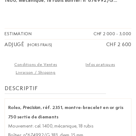
1400, mécanique, 18 rubis Boîtier: n°674992/G
383, diam. 15 mm Signature: cadran, mouvement,
boîtier, bracelet Accessoire: écrin Poids: 27g
ESTIMATION
CHF 2 000
-
3,000
ADJUGÉ
CHF 2 600
(HORS FRAIS)
Conditions de Ventes
Infos pratiques
Livraison / Shipping
DESCRIPTIF
Rolex,
, réf. 2351, montre-bracelet en or gris
Precision
750 sertie de diamants
Mouvement: cal. 1400, mécanique, 18 rubis
Boîtier: n°674992/G 383, diam. 15 mm