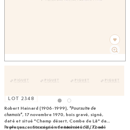
LOT
2348
Robert Hainard (1906-1999)
,
"Poursuite de
, 17 novembre 1970, bois gravé, signé,
chamois"
daté et situé "Champ désert, Combe de Lâ" dans
la plaque, contresigné et numéroté 54/72 au
Provenance: Succession de Monsieur D., fondé