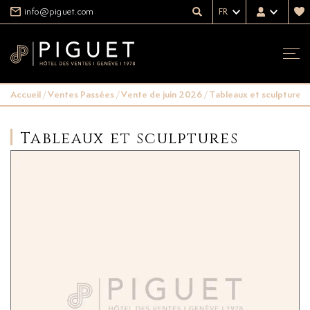
info@piguet.com
FR
Accueil
/
Ventes Passées
/
Vente de juin 2026
/
Tableaux et sculptures
Tableaux et sculptures