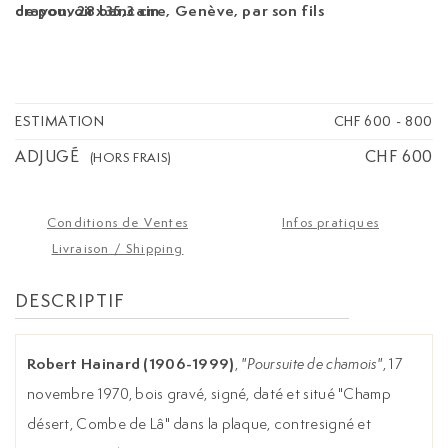
crayon, 28x35,3 cm
de pouvoir bancaire, Genève, par son fils
ESTIMATION
CHF 600
-
800
ADJUGÉ
CHF 600
(HORS FRAIS)
Conditions de Ventes
Infos pratiques
Livraison / Shipping
DESCRIPTIF
Robert Hainard (1906-1999)
,
"Poursuite de chamois"
, 17
novembre 1970, bois gravé, signé, daté et situé "Champ
désert, Combe de Lâ" dans la plaque, contresigné et