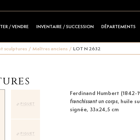
TER / VENDRE
INVENTAIRE / SUCCESSION
DÉPARTEMENTS
t sculptures
/
Maîtres anciens
/
LOT N 2632
tures
Ferdinand Humbert (1842-1
, huile s
franchissant un corps
signée, 33x24,5 cm