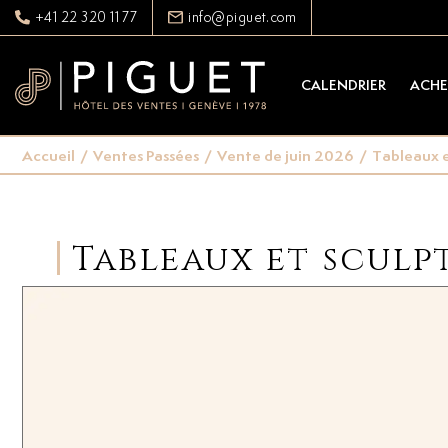
+41 22 320 11 77
info@piguet.com
CALENDRIER
ACHE
Accueil
/
Ventes Passées
/
Vente de juin 2026
/
Tableaux e
Tableaux et sculp