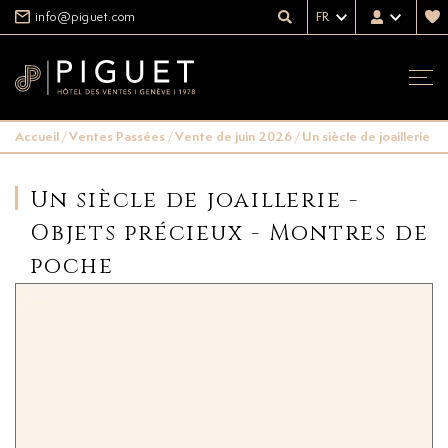
info@piguet.com
FR
Accueil
/
Ventes Passées
/
Vente de juin 2026
/
Un siècle de joaillerie 
Un siècle de joaillerie -
Objets précieux - Montres de
poche