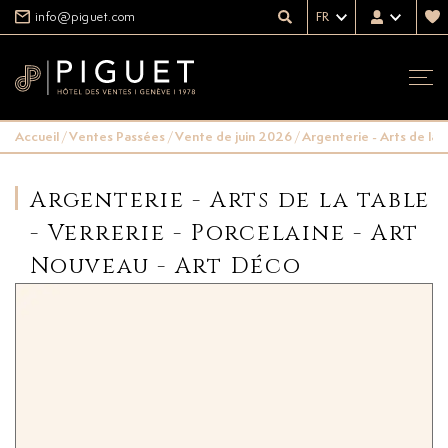
info@piguet.com
FR
Accueil
/
Ventes Passées
/
Vente de juin 2026
/
Argenterie - Arts de la 
Argenterie - Arts de la table
- Verrerie - Porcelaine - Art
Nouveau - Art Déco