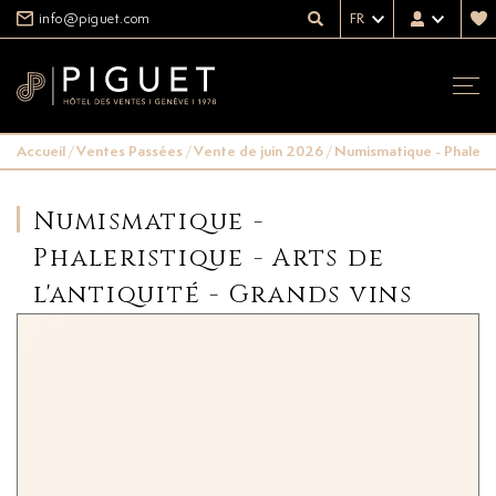
info@piguet.com
FR
Accueil
/
Ventes Passées
/
Vente de juin 2026
/
Numismatique - Phalerist
Numismatique -
Phaleristique - Arts de
l'antiquité - Grands vins