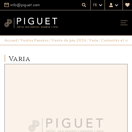
info@piguet.com
FR
Accueil
/
Ventes Passées
/
Vente de juin 2026
/
Varia
/
Curiosités et obj
Varia