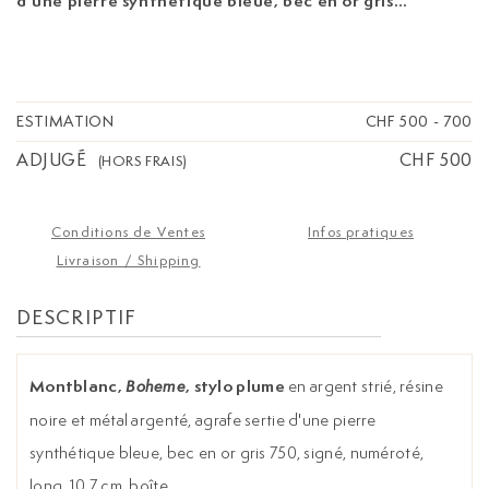
d'une pierre synthétique bleue, bec en or gris
750, signé, numéroté, long. 10.7 cm, boîte
ESTIMATION
CHF 500
-
700
ADJUGÉ
CHF 500
(HORS FRAIS)
Conditions de Ventes
Infos pratiques
Livraison / Shipping
DESCRIPTIF
Montblanc,
, stylo plume
en argent strié, résine
Boheme
noire et métal argenté, agrafe sertie d'une pierre
synthétique bleue, bec en or gris 750, signé, numéroté,
long. 10.7 cm, boîte