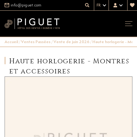
info@piguet.com
FR
Accueil
/
Ventes Passées
/
Vente de juin 2026
/
Haute horlogerie - Mont
Haute horlogerie - Montres
et accessoires