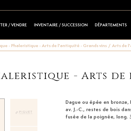
TER / VENDRE
INVENTAIRE / SUCCESSION
DÉPARTEMENTS
e - Phaleristique - Arts de l'antiquité - Grands vins
/
Arts de l
leristique - Arts de 
Dague ou épée en bronze, 
av. J.-C.
, restes de bois dans
fusée de la poignée, long.