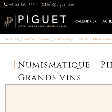
+41 22 320 11 77
info@piguet.com
CALENDRIER
ACHE
Accueil
/
Ventes Passées
/
Vente de juin 2026
/
Numismatiqu
Numismatique - Pha
Grands vins