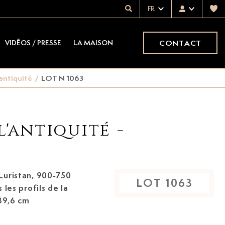
FR
CONTACT
VIDÉOS / PRESSE
LA MAISON
'antiquité
/
LOT N 1063
l'antiquité -
Luristan, 900-750
LOT
1063
 les profils de la
 39,6 cm