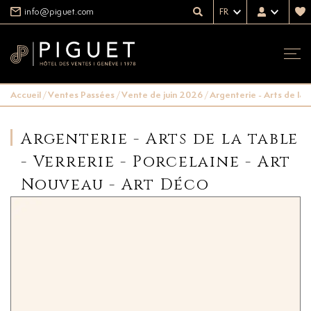
info@piguet.com
FR
Accueil
/
Ventes Passées
/
Vente de juin 2026
/
Argenterie - Arts de la 
Argenterie - Arts de la table
- Verrerie - Porcelaine - Art
Nouveau - Art Déco