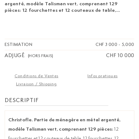
argenté, modèle Talisman vert, comprenant 129
pièces:
12 fourchettes et 12 couteaux de table,
12 fourchettes, 12 couteaux et 12 cuillers à
entremets, 12 fourchettes et 12 couteaux à
poisson, 12 fourchettes à pâtisserie, 12 cuillers à
thé, 12 cuillers à café et 9 pièces de service.
Dans son coffret de rangement en bois
ESTIMATION
CHF 3 000
-
5,000
Christofle Paris. Etat neuf
ADJUGÉ
CHF 10 000
(HORS FRAIS)
Conditions de Ventes
Infos pratiques
Livraison / Shipping
DESCRIPTIF
Christofle. Partie de ménagère en métal argenté,
modèle Talisman vert, comprenant 129 pièces:
12
fourchettes et 12 couteaux de table, 12 fourchettes, 12