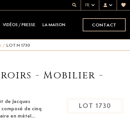
FR
CONTACT
VIDÉOS / PRESSE
LA MAISON
s
/
LOT N 1730
roirs - Mobilier -
ût de Jacques
LOT
1730
laire en métal