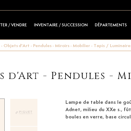
TER / VENDRE
INVENTAIRE / SUCCESSION
DÉPARTEMENTS
- Objets d'Art - Pendules - Miroirs - Mobilier - Tapis
/
Luminaire
s d'Art - Pendules - Mi
Lampe de table dans le go
Adnet, milieu du XXe s.,
fût composé de cinq
boules en verre, base circu
chromé, h. 34 cm