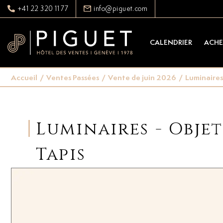
+41 22 320 11 77
info@piguet.com
CALENDRIER
ACHE
Accueil
/
Ventes Passées
/
Vente de juin 2026
/
Luminaires 
Luminaires - Objet
Tapis